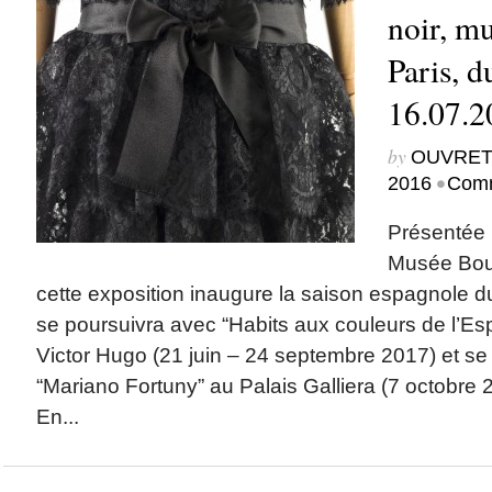
noir, m
Paris, d
16.07.2
by
OUVRET
•
2016
Comm
Présentée 
Musée Bour
cette exposition inaugure la saison espagnole du 
se poursuivra avec “Habits aux couleurs de l’Es
Victor Hugo (21 juin – 24 septembre 2017) et se
“Mariano Fortuny” au Palais Galliera (7 octobre 
En...