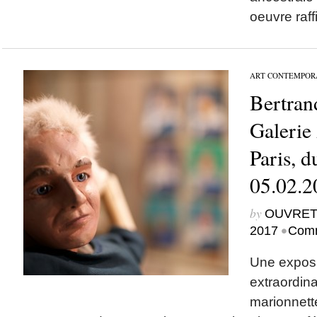
oeuvre raff
ART CONTEMPOR
Bertran
Galerie 
Paris, d
05.02.2
by
OUVRET
•
2017
Comm
Une exposi
extraordina
marionnette