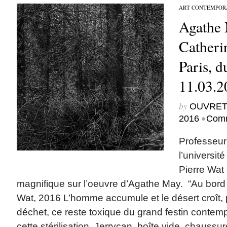
ART CONTEMPOR
Agathe 
Catheri
Paris, d
11.03.2
by
OUVRET
•
2016
Comm
Professeur d
l’universit
Pierre Wat 
magnifique sur l’oeuvre d’Agathe May. “Au bord
Wat, 2016 L’homme accumule et le désert croît, 
déchet, ce reste toxique du grand festin contempor
cette stérilisation. Jerrycan, boîte vide, chaussur