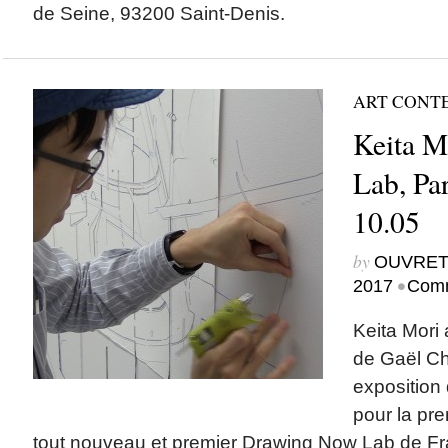
de Seine, 93200 Saint-Denis.
ART CONT
Keita M
Lab, Par
10.05
by
OUVRET
•
2017
Comm
Keita Mori
de Gaël C
exposition
pour la pre
tout nouveau et premier Drawing Now Lab de Fran