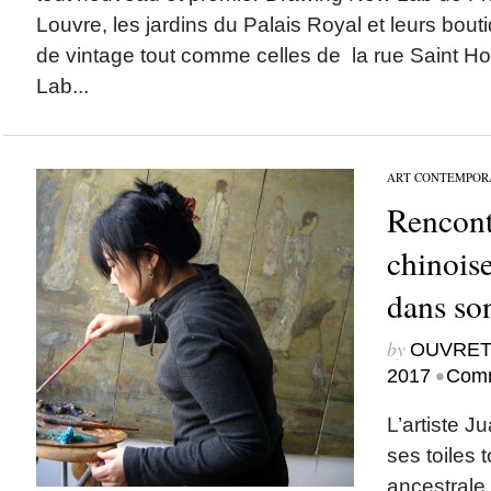
Louvre, les jardins du Palais Royal et leurs bout
de vintage tout comme celles de la rue Saint Ho
Lab...
ART CONTEMPOR
Rencontr
chinois
dans son
by
OUVRET
•
2017
Comm
L’artiste J
ses toiles 
ancestrale