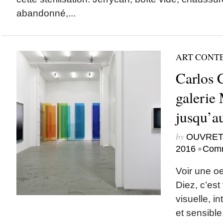
abandonné,...
ART CONT
Carlos 
galerie 
jusqu’a
by
OUVRET
•
2016
Comm
Voir une o
Diez, c’est
visuelle, in
et sensible