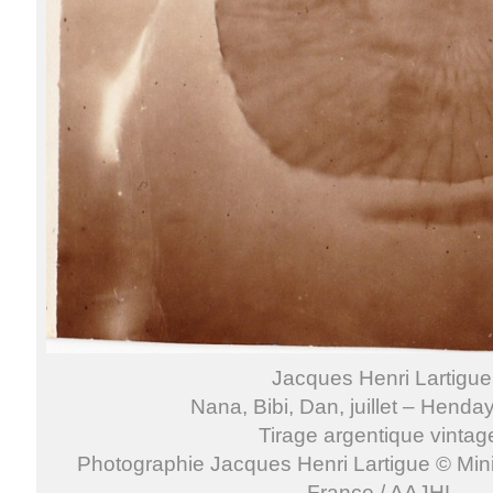
Jacques Henri Lartigue
Nana, Bibi, Dan, juillet – Henda
Tirage argentique vintag
Photographie Jacques Henri Lartigue © Minis
France / AAJHL