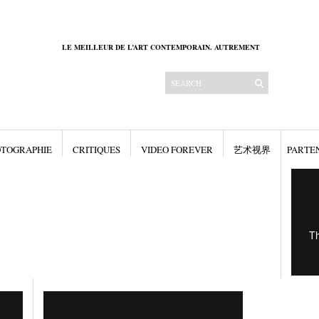
LE MEILLEUR DE L’ART CONTEMPORAIN. AUTREMENT
TOGRAPHIE
CRITIQUES
VIDEO FOREVER
艺术视界
PARTE
Gallery
ARTV
ART
CONTE
PHOTO
CRITIQ
VIDEO 
艺术视
PARTEN
QUI SO
NOUS