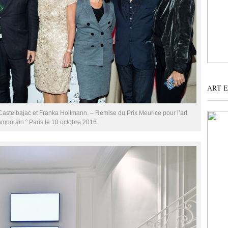
ART 
astelbajac et Franka Holtmann. – Remise du Prix Meurice pour l’art
mporain ˆ Paris le 10 octobre 2016.