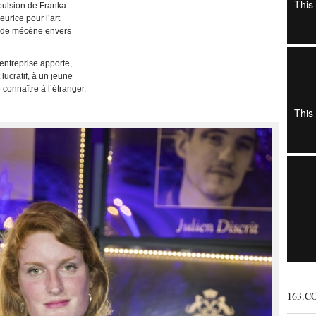
pulsion de Franka
urice pour l’art
on de mécène envers
entreprise apporte,
lucratif, à un jeune
e connaître à l’étranger.
163.C