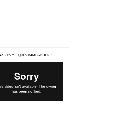
NAIRES
QUI SOMMES-NOUS
MPORAIN
GRAPHIE
UES
FOREVER
界
AIRES
MMES-