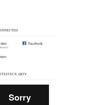
CONNECTED
itter
Facebook
ollowers
imeo
ETESYEUX ARTV