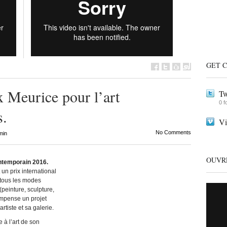
GET 
x Meurice pour l’art
Tw
0 f
s.
V
No Comments
min
OUVR
ontemporain 2016.
un prix international
 tous les modes
(peinture, sculpture,
ompense un projet
tiste et sa galerie.
e à l’art de son