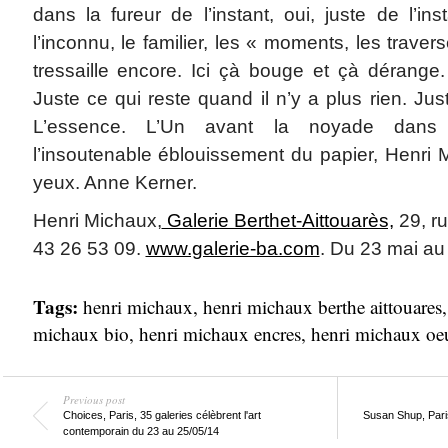
dans la fureur de l’instant, oui, juste de l’instan
l’inconnu, le familier, les « moments, les traver
tressaille encore. Ici çà bouge et çà dérange.
Juste ce qui reste quand il n’y a plus rien. Just
L’essence. L’Un avant la noyade dans 
l’insoutenable éblouissement du papier, Henri 
yeux. Anne Kerner.
Henri Michaux,
Galerie Berthet-Aittouarès,
29, ru
43 26 53 09.
www.galerie-ba.com
. Du 23 mai au 
Tags:
henri michaux
,
henri michaux berthe aittouares
michaux bio
,
henri michaux encres
,
henri michaux oe
Previous post
Choices, Paris, 35 galeries célèbrent l'art
Susan Shup, Pari
contemporain du 23 au 25/05/14