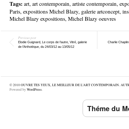
Tags:
art
,
art contemporain
,
artiste contemporain
,
expo
Paris
,
expositions Michel Blazy
,
galerie artconcept
,
ins
Michel Blazy expositions
,
Michel Blazy oeuvres
Previous post
Elodie Guignard, Le corps de l'autre, Vitré, galerie
Charlie Chaplin
de l'Arthotèque, du 24/03/12 au 13/05/12
© 2010
OUVRE TES YEUX, LE MEILLEUR DE L'ART CONTEMPORAIN. AUT
Powered by
WordPress
.
Théme du Mo