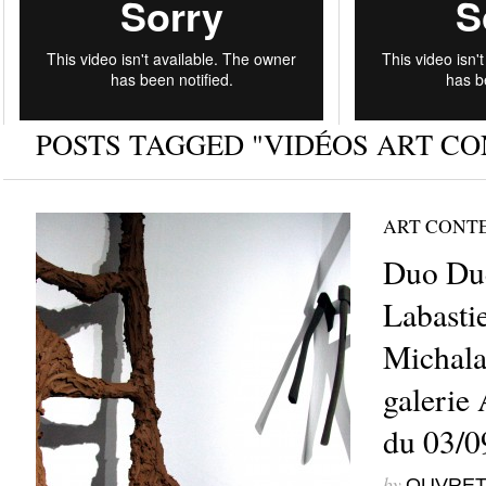
POSTS TAGGED "VIDÉOS ART C
ART CONT
Duo Due
Labasti
Michala
galerie 
du 03/0
by
OUVRET