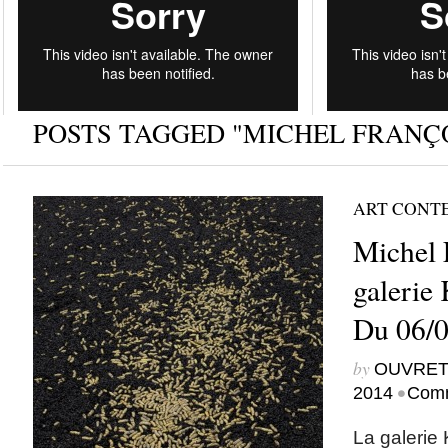
POSTS TAGGED "MICHEL FRANÇO
ART CONT
Michel F
galerie
Du 06/0
by
OUVRET
•
2014
Comm
La galerie