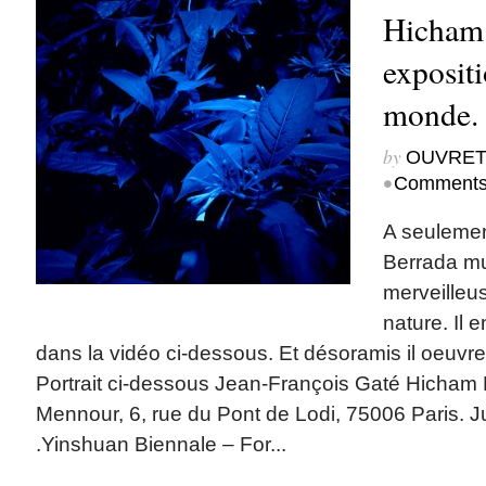
Hicham 
expositi
monde.
by
OUVRET
•
Comments
A seulemen
Berrada mu
merveilleu
nature. Il 
dans la vidéo ci-dessous. Et désoramis il oeuvr
Portrait ci-dessous Jean-François Gaté Hicham 
Mennour, 6, rue du Pont de Lodi, 75006 Paris. 
.Yinshuan Biennale – For...