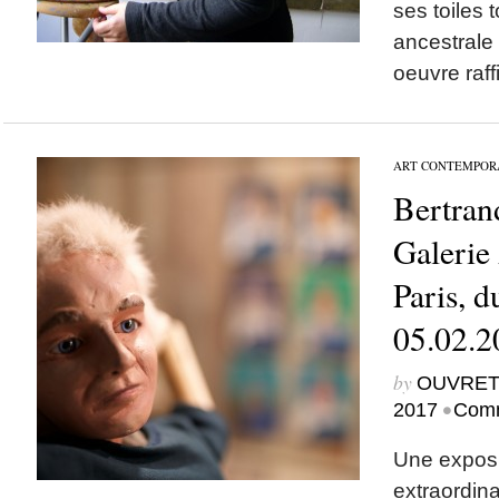
ses toiles 
ancestrale
oeuvre raff
ART CONTEMPOR
Bertran
Galerie 
Paris, d
05.02.2
by
OUVRET
•
2017
Comm
Une exposi
extraordina