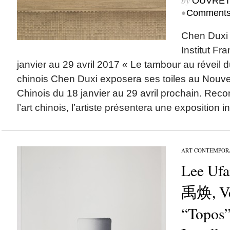
by
OUVRET
•
Comments
Chen Duxi 
Institut Fr
janvier au 29 avril 2017 « Le tambour au réveil d
chinois Chen Duxi exposera ses toiles au Nouvel
Chinois du 18 janvier au 29 avril prochain. Rec
l’art chinois, l’artiste présentera une exposition i
ART CONTEMPOR
Lee U
禹焕, Ver
“Topos”