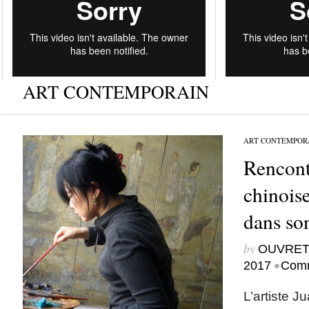
ART CONTEMPORAIN
ART CONTEMPOR
Rencontr
chinois
dans son
by
OUVRET
•
2017
Comm
L’artiste J